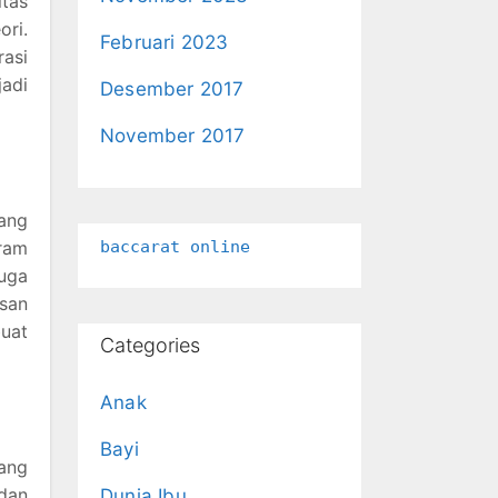
itas
ri.
Februari 2023
asi
jadi
Desember 2017
November 2017
dang
gram
baccarat online
uga
san
buat
Categories
Anak
Bayi
yang
dan
Dunia Ibu