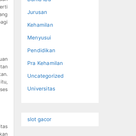
erti
Jurusan
yang
bagi
Kehamilan
Menyusui
Pendidikan
ruan
Pra Kehamilan
tan
tan.
Uncategorized
itu,
Universitas
oses
slot gacor
itas
tkan