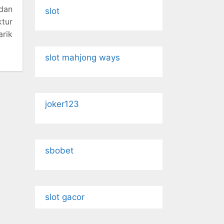
 dan
slot
ktur
arik
slot mahjong ways
joker123
sbobet
slot gacor