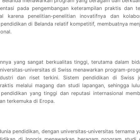
 di Belanda menawarkan program yang beragam dan berkual
ientasi pada pengembangan keterampilan praktis dan teo
l karena penelitian-penelitian inovatifnya dan kolabor
ya pendidikan di Belanda relatif kompetitif, membuatnya men
onal.
nnya yang sangat berkualitas tinggi, terutama dalam bi
Universitas-universitas di Swiss menawarkan program-pro
ustri dan riset terkini. Sistem pendidikan di Swiss j
ktis melalui magang dan studi lapangan, sehingga lulu
s pendidikan yang tinggi dan reputasi internasional mem
kan terkemuka di Eropa.
dunia pendidikan, dengan universitas-universitas ternama 
ndidikan di Inggris menawarkan beragam program studi 